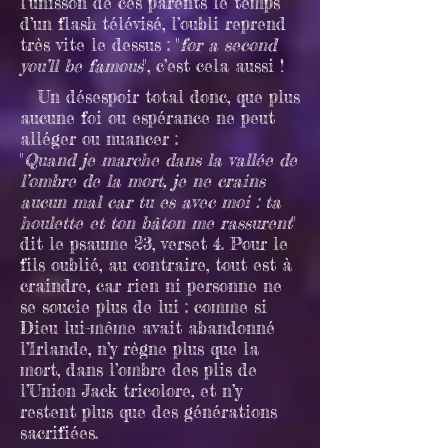
l’unisson de ces parents le temps
d’un flash télévisé, l’oubli reprend
très vite le dessus : "
for a second
you’ll be famous
", c’est cela aussi !
Un désespoir total donc, que plus
aucune foi ou espérance ne peut
alléger ou nuancer :
"
Quand je marche dans la vallée de
l’ombre de la mort, je ne crains
aucun mal car tu es avec moi : ta
houlette et ton bâton me rassurent
"
dit le psaume 23, verset 4. Pour le
fils oublié, au contraire, tout est à
craindre, car rien ni personne ne
se soucie plus de lui : comme si
Dieu lui-même avait abandonné
l’Irlande, n’y règne plus que la
mort, dans l’ombre des plis de
l’Union Jack tricolore, et n’y
restent plus que des générations
sacrifiées.